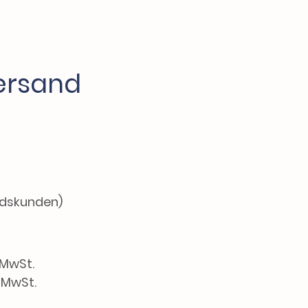
ersand
ndskunden)
 MwSt.
. MwSt.