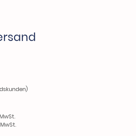
ersand
ndskunden)
 MwSt.
. MwSt.