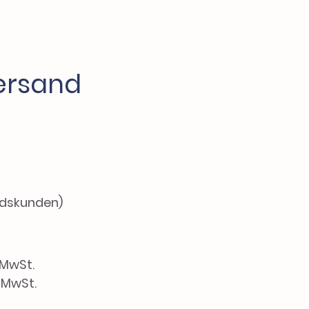
ersand
ndskunden)
 MwSt.
. MwSt.