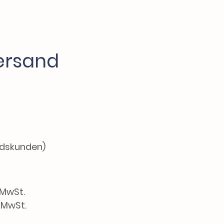
ersand
ndskunden)
 MwSt.
. MwSt.