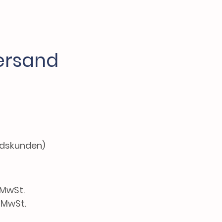
ersand
ndskunden)
 MwSt.
. MwSt.