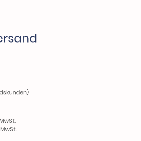
ersand
ndskunden)
 MwSt.
. MwSt.