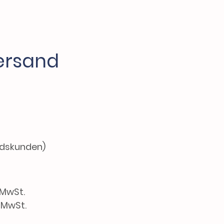
ersand
ndskunden)
 MwSt.
. MwSt.